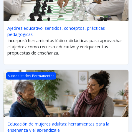
Ajedrez educativo: sentidos, conceptos, prácticas
pedagógicas
Incorporá herramientas lúdico-didácticas para aprovechar
el ajedrez como recurso educativo y enriquecer tus
propuestas de enseñanza.
Imagen del curso Educación de mujeres adultas: herramientas pa
Autoasistidos Permanentes
Educación de mujeres adultas: herramientas para la
enseñanza y el aprendizaje