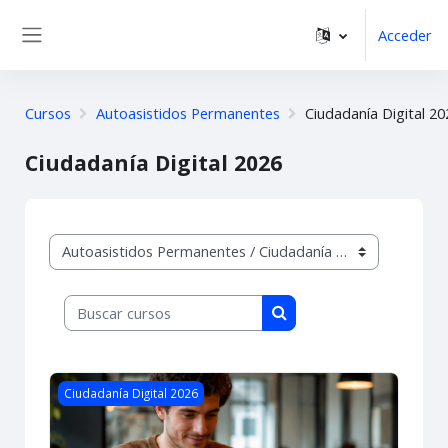
Salta al contenido principal
Acceder
Panel lateral
Cursos
Autoasistidos Permanentes
Ciudadanía Digital 20
Ciudadanía Digital 2026
Categorías
Buscar cursos
Buscar cursos
Imagen del curso Conexiones y conectividad. Curso autoas
Ciudadanía Digital 2026