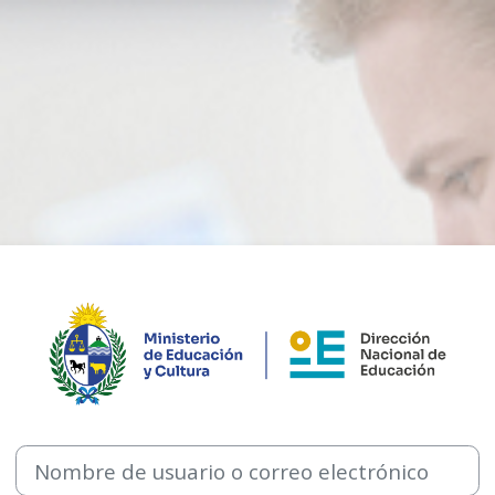
Entrar a Te damos la bienveni
Saltar a creación de una nueva cuenta
Nombre de usuario o correo electrónico