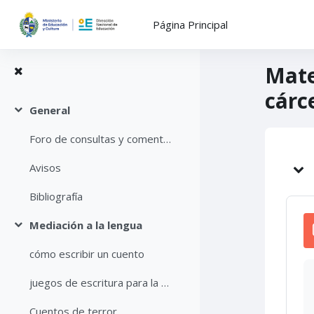
Salta al contenido principal
Página Principal
Mate
cárc
General
Colapsar
Foro de consultas y comentarios
Di
Avisos
Bibliografía
Mediación a la lengua
Colapsar
cómo escribir un cuento
juegos de escritura para la creación de cuentos
Cuentos de terror