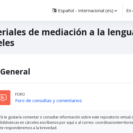
Español - Internacional ‎(es)‎
En 
riales de mediación a la lengu
eles
agrama de temas
General
FORO
Foro de consultas y comentarios
Si te gustaría comentar o consultar información sobre este repositorio virtual
bibliotecas en cárceles escríbenos por aquí o al correo: coordinacionterrit
te responderemos a la brevedad.