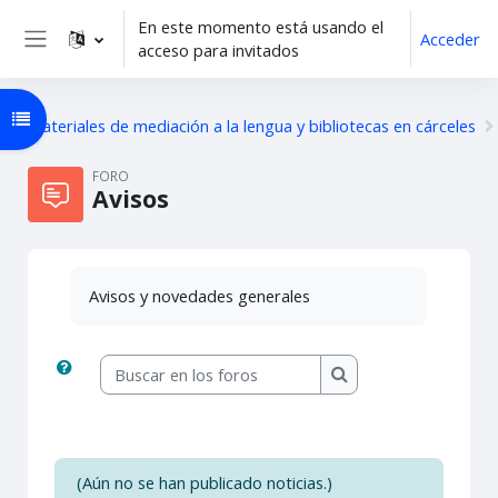
Salta al contenido principal
En este momento está usando el
Acceder
acceso para invitados
Panel lateral
Abrir índice del curso
Materiales de mediación a la lengua y bibliotecas en cárceles
FORO
Avisos
Avisos y novedades generales
Buscar en los foros
Buscar en los foros
(Aún no se han publicado noticias.)