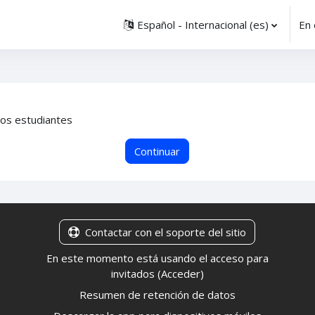
Español - Internacional ‎(es)‎
En 
los estudiantes
Continuar
Contactar con el soporte del sitio
En este momento está usando el acceso para
invitados (
Acceder
)
Resumen de retención de datos