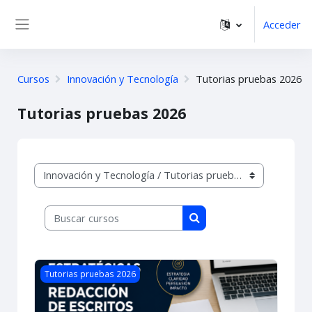
Salta al contenido principal
Acceder
Panel lateral
Cursos
Innovación y Tecnología
Tutorias pruebas 2026
Tutorias pruebas 2026
Categorías
Buscar cursos
Buscar cursos
Imagen del curso Habilidades estratégicas para la redacci
Tutorias pruebas 2026