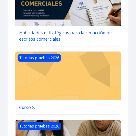
Habilidades estratégicas para la redacción de
escritos comerciales
Imagen del curso Curso 8
Tutorias pruebas 2026
Curso 8
Imagen del curso Curso 6 - Convivencia y resolución de co
Tutorias pruebas 2026