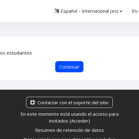
Español - Internacional ‎(es)‎
En 
los estudiantes
Continuar
Contactar con el soporte del sitio
En este momento está usando el acceso para
invitados (
Acceder
)
Resumen de retención de datos