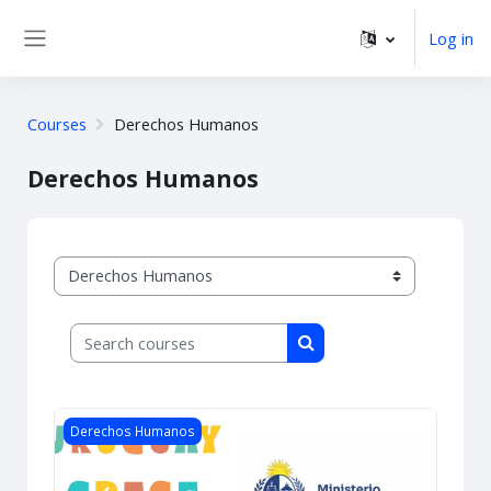
Skip to main content
Log in
Side panel
Courses
Derechos Humanos
Derechos Humanos
Course categories
Search courses
Search courses
Course image Cohorte 2 - Tejiendo redes en el territorio: 
Derechos Humanos